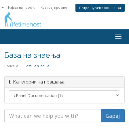
n
Најава на профил
Креирај профил
Потрошувачка кошничка
Togg
navig
База на знаења
Почетна
База на знаења
Категории на прашања