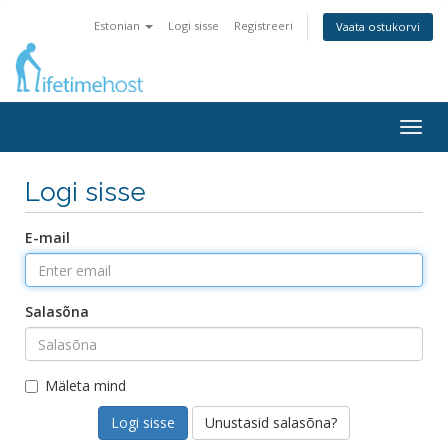
Estonian
Logi sisse
Registreeri
Vaata ostukorvi
Togg
navig
Logi sisse
E-mail
Salasõna
Mäleta mind
Unustasid salasõna?