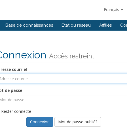
Français
Base de connaissances
État du réseau
Affiliés
Co
Connexion
Accès restreint
resse courriel
t de passe
Rester connecté
Mot de passe oublié?