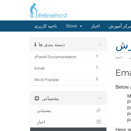
ناحیه کاربری
Store
اخبار
رکز آموزش
زش
دسته بندی ها
1
cPanel Documentation
ش
اعضا
1
Email
Ema
2
Most Popular
Below a
M
پشتیبانی
P
P
پشتیبانی
P
P
اخبار
Here ar