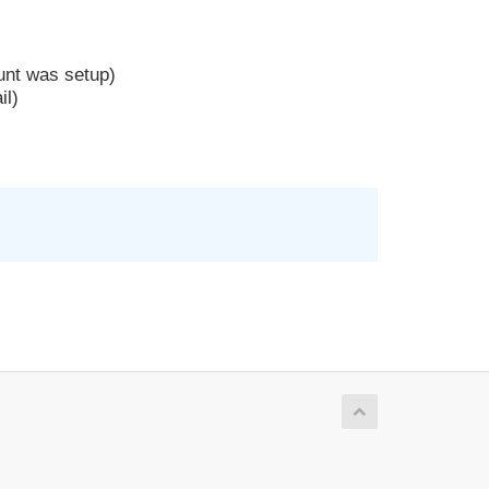
unt was setup)
il)