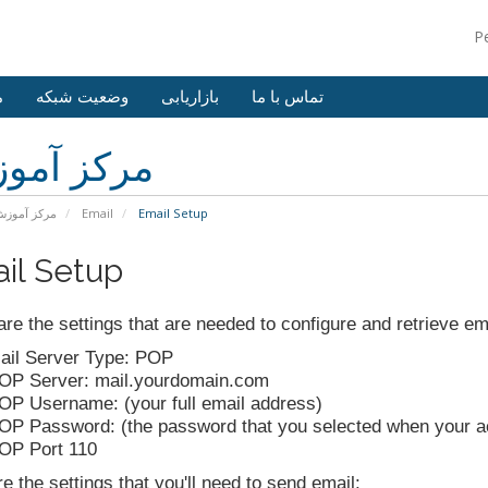
P
تماس با ما
بازاریابی
وضعیت شبکه
م
مرکز آمو
مرکز آموز
Email
Email Setup
il Setup
re the settings that are needed to configure and retrieve e
ail Server Type: POP
OP Server: mail.yourdomain.com
OP Username: (your full email address)
OP Password: (the password that you selected when your a
OP Port 110
e the settings that you'll need to send email: