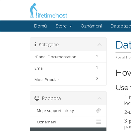
Domů
Store
Oznámení
Databáze 
Da
Kategorie
1
cPanel Documentation
Portal H
1
Email
How
2
Most Popular
Use 
1-
Podpora
loc
Moje support tickety
2-
3-
Oznámení
pan