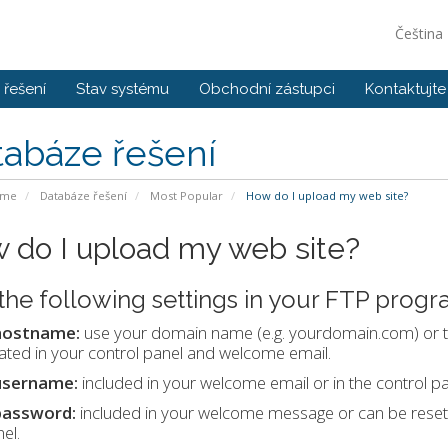
Čeština
řešení
Stav systému
Obchodní zástupci
Kontaktujte
tabáze řešení
ome
Databáze řešení
Most Popular
How do I upload my web site?
 do I upload my web site?
the following settings in your FTP progr
hostname:
use your domain name (e.g. yourdomain.com) or th
ated in your control panel and welcome email.
username:
included in your welcome email or in the control p
password:
included in your welcome message or can be reset 
el.