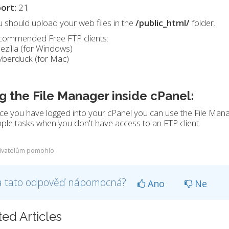
port:
21
 should upload your web files in the
/public_html/
folder.
commended Free FTP clients:
ilezilla (for Windows)
yberduck (for Mac)
g the File Manager inside cPanel:
e you have logged into your cPanel you can use the File Manag
ple tasks when you don't have access to an FTP client.
ivatelům pomohlo
a tato odpověď nápomocná?
Ano
Ne
ted Articles