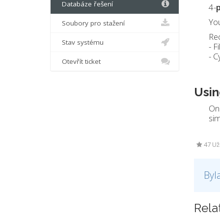
Databáze řešení
4-
You
Soubory pro stažení
Re
Stav systému
- F
- C
Otevřít ticket
Usin
Onc
sim
47 Už
Byl
Rela