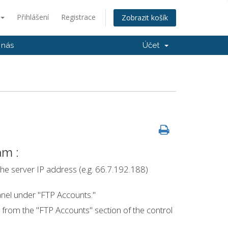
Přihlášení
Registrace
Zobrazit košík
 nás
Účet
am :
e server IP address (e.g. 66.7.192.188)
anel under "FTP Accounts."
from the "FTP Accounts" section of the control