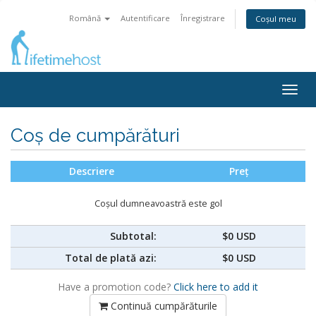
Română
Autentificare
Înregistrare
Coșul meu
Togg
navig
Coș de cumpărături
Descriere
Preț
Coșul dumneavoastră este gol
Subtotal:
$0 USD
Total de plată azi:
$0 USD
Have a promotion code?
Click here to add it
Continuă cumpărăturile