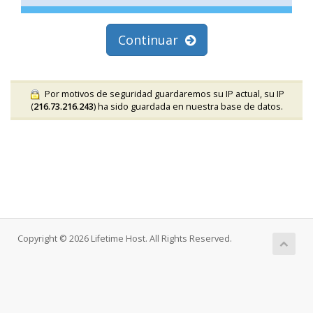
Continuar
Por motivos de seguridad guardaremos su IP actual, su IP
(
216.73.216.243
) ha sido guardada en nuestra base de datos.
Copyright © 2026 Lifetime Host. All Rights Reserved.