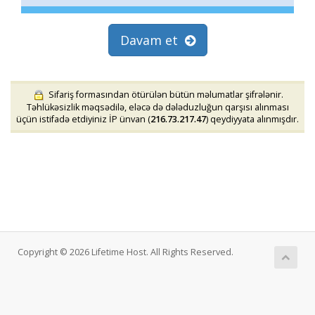
Davam et
Sifariş formasından ötürülən bütün məlumatlar şifrələnir.
Təhlükəsizlik məqsədilə, eləcə də dələduzluğun qarşısı alınması
üçün istifadə etdiyiniz İP ünvan (
216.73.217.47
) qeydiyyata alınmışdır.
Copyright © 2026 Lifetime Host. All Rights Reserved.