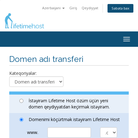
Azerbaijani
Giriş
Qeydiyyat
Səbətə bax
Togg
navig
Domen adı transferi
Kateqoriyalar:
İstəyirəm Lifetime Host özüm üçün yeni
domen qeydiyyatdan keçirmək istəyirəm.
Domenimi köçürtmək istəyirəm Lifetime Host
www.