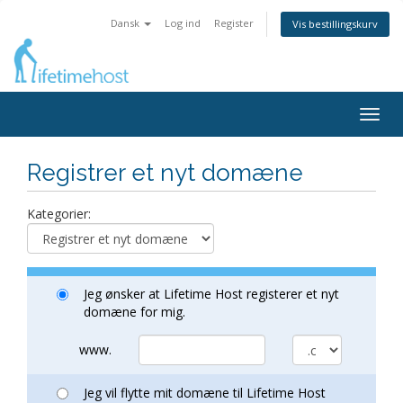
Dansk
Log ind
Register
Vis bestillingskurv
Togg
navig
Registrer et nyt domæne
Kategorier:
Jeg ønsker at Lifetime Host registerer et nyt
domæne for mig.
www.
Jeg vil flytte mit domæne til Lifetime Host