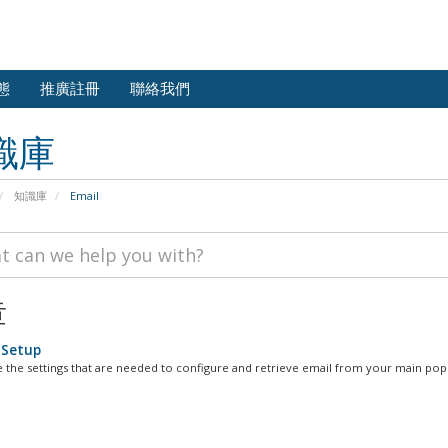
態
推廣註冊
聯絡我們
識庫
知識庫
Email
章
 Setup
 the settings that are needed to configure and retrieve email from your main pop.