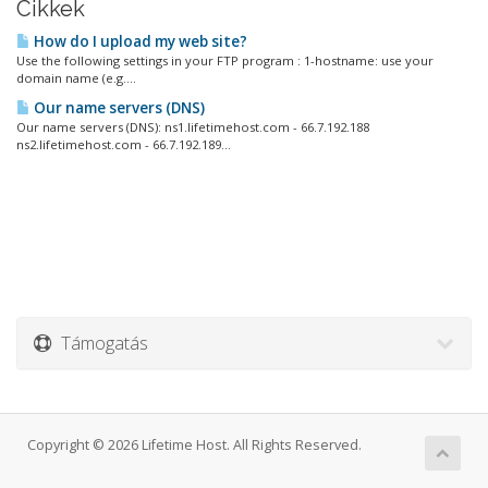
Cikkek
How do I upload my web site?
Use the following settings in your FTP program : 1-hostname: use your
domain name (e.g....
Our name servers (DNS)
Our name servers (DNS): ns1.lifetimehost.com - 66.7.192.188
ns2.lifetimehost.com - 66.7.192.189...
Támogatás
Copyright © 2026 Lifetime Host. All Rights Reserved.