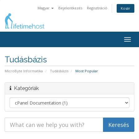
Magyar
Bejelentkezés
Regisztráció
Kosár
Togg
navig
Tudásbázis
MicroByte Informatika
Tudásbázis
Most Popular
Kategóriák