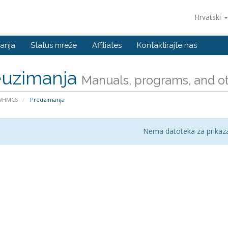
Hrvatski
anja
Status mreže
Affiliates
Kontaktirajte nas
euzimanja
Manuals, programs, and oth
 WHMCS
Preuzimanja
Nema datoteka za prikaza