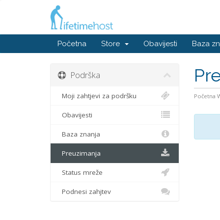
Početna
Store
Obavijesti
Baza zn
Pr
Podrška
Moji zahtjevi za podršku
Početna
Obavijesti
Baza znanja
Preuzimanja
Status mreže
Podnesi zahjtev