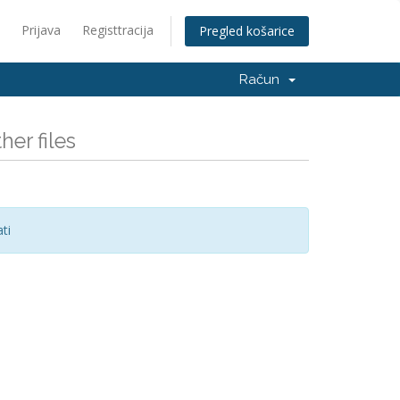
Prijava
Registtracija
Pregled košarice
Račun
er files
ti